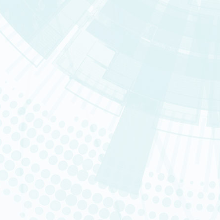
IDMIT
DRCM
MIRCEN
SEPIA
SRHI
Consulter la rubrique « Départ
Infrastructures national